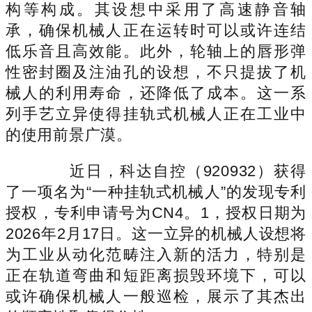
构等构成。其设想中采用了高速静音轴
承，确保机械人正在运转时可以或许连结
低乐音且高效能。此外，轮轴上的唇形弹
性密封圈及注油孔的设想，不只提拔了机
械人的利用寿命，还降低了成本。这一系
列手艺立异使得挂轨式机械人正在工业中
的使用前景广漠。
近日，科达自控（920932）获得
了一项名为“一种挂轨式机械人”的发现专利
授权，专利申请号为CN4。1，授权日期为
2026年2月17日。这一立异的机械人设想将
为工业从动化范畴注入新的活力，特别是
正在轨道弯曲和短距离损毁环境下，可以
或许确保机械人一般巡检，展示了其杰出