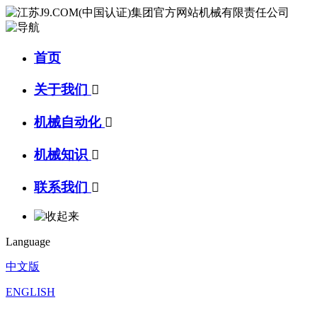
首页
关于我们

机械自动化

机械知识

联系我们

Language
中文版
ENGLISH