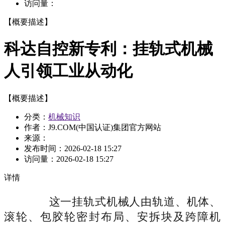
访问量：
【概要描述】
科达自控新专利：挂轨式机械
人引领工业从动化
【概要描述】
分类：
机械知识
作者：J9.COM(中国认证)集团官方网站
来源：
发布时间：
2026-02-18 15:27
访问量：
2026-02-18 15:27
详情
这一挂轨式机械人由轨道、机体、
滚轮、包胶轮密封布局、安拆块及跨障机