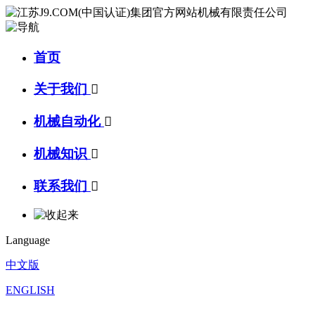
首页
关于我们

机械自动化

机械知识

联系我们

Language
中文版
ENGLISH