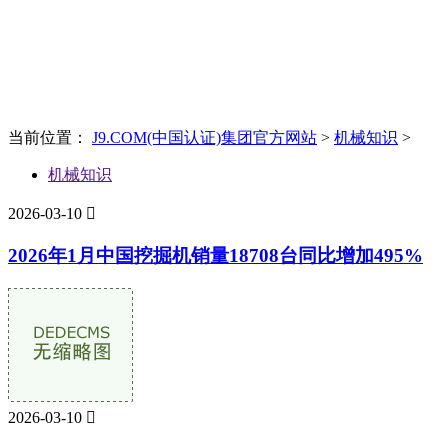
News
新闻资讯
当前位置：
J9.COM(中国认证)集团官方网站
>
机械知识
>
机械知识
2026-03-10

2026年1月中国挖掘机销量18708台同比增加495%
2026-03-10
