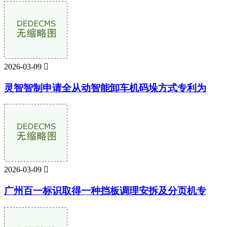
2026-03-09

灵智智制申请全从动智能卸车机码垛方式专利为
2026-03-09

广州百一标识取得一种挡板调理安拆及分页机专