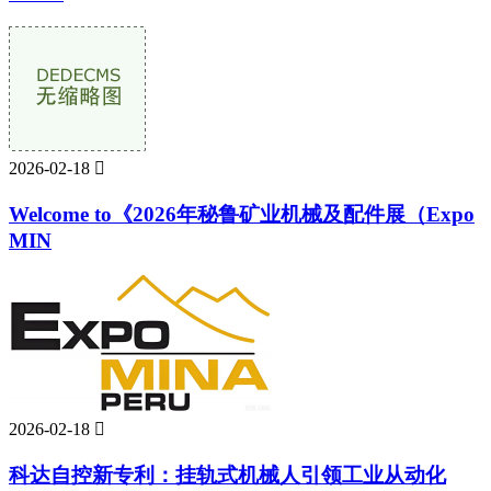
2026-02-18

Welcome to《2026年秘鲁矿业机械及配件展（Expo
MIN
2026-02-18

科达自控新专利：挂轨式机械人引领工业从动化