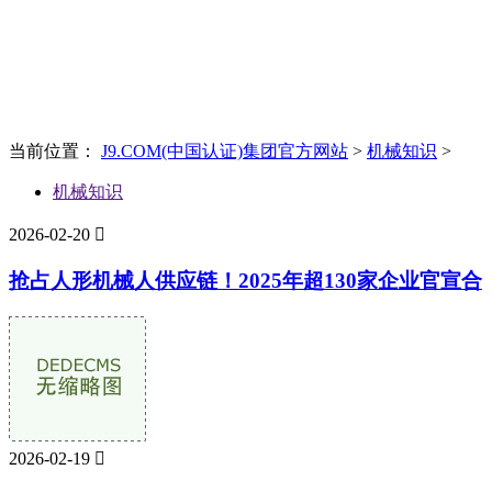
News
新闻资讯
当前位置：
J9.COM(中国认证)集团官方网站
>
机械知识
>
机械知识
2026-02-20

抢占人形机械人供应链！2025年超130家企业官宣合
2026-02-19
