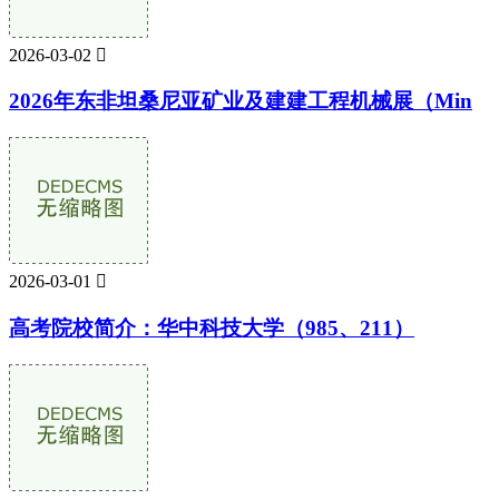
2026-03-02

2026年东非坦桑尼亚矿业及建建工程机械展（Min
2026-03-01

高考院校简介：华中科技大学（985、211）