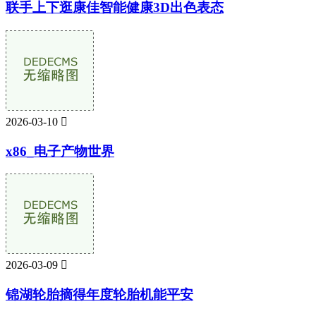
联手上下逛康佳智能健康3D出色表态
2026-03-10

x86_电子产物世界
2026-03-09

锦湖轮胎摘得年度轮胎机能平安