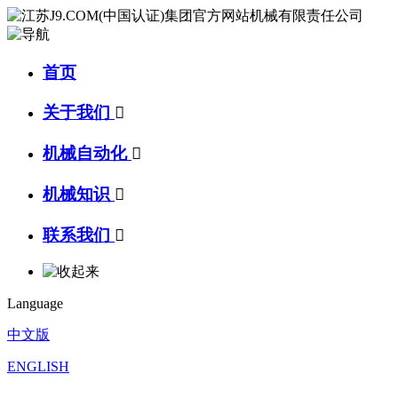
首页
关于我们

机械自动化

机械知识

联系我们

Language
中文版
ENGLISH