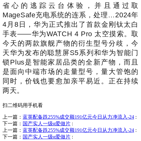
省心的逃踪云台体验，并且通过取
MageSafe充电系统的连系，处理…2024年
4月8日，华为正式推出了首款金刚钛太白
手表——华为WATCH 4 Pro 太空摸索。取
今天的两款旗舰产物的衍生型号分歧，今
天华为发布的聪慧屏S5系列和华为智能门
锁Plus是智能家居品类的全新产物，而且
是面向中端市场的走量型号，量大管饱的
同时，价钱也要愈加亲平易近。正在持续
两天。
扫二维码用手机看
上一篇：
蓝英配备跌255%成交额191亿元今日从力净流入-24
:
下一篇：
国产实人一级α爱做片
:
上一篇：
蓝英配备跌255%成交额191亿元今日从力净流入-24
:
下一篇：
国产实人一级α爱做片
: