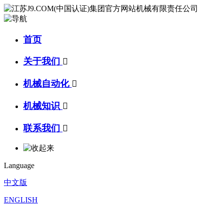
首页
关于我们

机械自动化

机械知识

联系我们

Language
中文版
ENGLISH