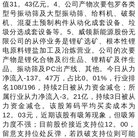
值31。43亿元。4、公司产物次要包罗各类
型号振动筛及大型振动筛、给料机、破裂
机、混凝土预制构件从动化成套设备、垃
圾分选成套设备等。5、威领新能源股份无
限公司的从停业务是锂矿选矿、根本性锂
电原料锂盐加工及冶炼营业。公司的次要
产物是锂化合物及衍生品、锂精矿及伴生
品、振动筛及PC出产线、其他。今日从力
净流入-137。47万，占比0。01%，行业排
名108/196，持续2日被从力资金减仓；所
属行业从力净流入-3。21亿，持续3日被从
力资金减仓。该股筹码平均买卖成本为
12。03元，近期该股有吸筹现象，但吸筹
力度不强；目前股价接近支持位12。00，
留意支持位处反弹，若跌破支持位则可能