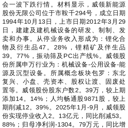
会一波下跌行情。材料显示，威领新能源
股份无限公司位于市鞍千294号，成立日期
1994年10月13日，上市日期2012年3月29
日，建建及建机械设备的研发、制制、发
卖和办事。从停业务收入形成为：锂化合
物及衍生品47。28%，锂精矿及伴生品
39。77%，振动筛及PC出产线%。威领股
份所属申万行业为：机械设备-公用设备-能
源及沉型设备。所属概念板块包罗：东北
复兴、小盘、壳资本、股权让渡、固废处
置等。威领股份股东户数2。39万，较上期
添加14。14%；人均畅通股9871股，较上
期削减12。39%。2025年1月-9月，威领股
份实现停业收入2。13亿元，同比削减53。
88%；归母净利润-1304。79万元，同比增