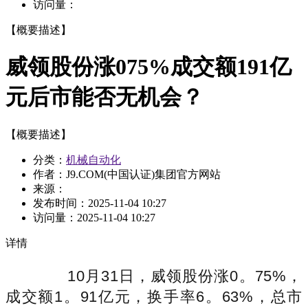
访问量：
【概要描述】
威领股份涨075%成交额191亿
元后市能否无机会？
【概要描述】
分类：
机械自动化
作者：J9.COM(中国认证)集团官方网站
来源：
发布时间：
2025-11-04 10:27
访问量：
2025-11-04 10:27
详情
10月31日，威领股份涨0。75%，
成交额1。91亿元，换手率6。63%，总市