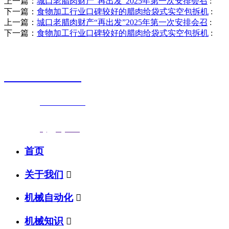
上一篇：
城口老腊肉财产“再出发”2025年第一次安排会召
:
下一篇：
食物加工行业口碑较好的腊肉给袋式实空包拆机
:
上一篇：
城口老腊肉财产“再出发”2025年第一次安排会召
:
下一篇：
食物加工行业口碑较好的腊肉给袋式实空包拆机
:
销售热线
0523-87590811
联系电话：
0523-87590811
传真号码：0523-87686463
邮箱地址：
nj@jsnj.com
首页
关于我们

机械自动化

机械知识
