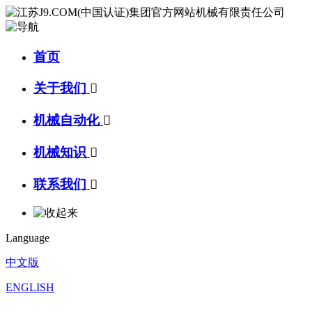
首页
关于我们

机械自动化

机械知识

联系我们

Language
中文版
ENGLISH