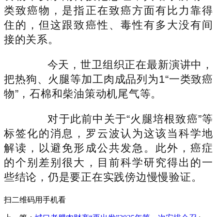
类致癌物，是指正在致癌方面有比力靠得
住的，但这跟致癌性、毒性有多大没有间
接的关系。
今天，世卫组织正在最新演讲中，
把热狗、火腿等加工肉成品列为1“一类致癌
物”，石棉和柴油策动机尾气等。
对于此前中关于“火腿培根致癌”等
标签化的消息，罗云波认为这该当科学地
解读，以避免形成公共发急。此外，癌症
的个别差别很大，目前科学研究得出的一
些结论，仍是要正在实践傍边慢慢验证。
扫二维码用手机看