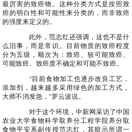
最厉害的致癌物。这种分类方式是按照致
癌的明白性和可能性来分类的，而非致癌
的强度来定义的。
此外，范志红还强调，这也不是什
么旧事，而是常识。目前物质的致癌程度
分为五级，顺次为：致癌、较可能致癌、
可能致癌、致癌度不确定和可能不致癌。
“目前食物加工也逐步改良工艺，
添加剂，越来越多采用绿色的加工方式，
大师不消发急，”罗云波说。
对于这个环境，中新网采访了中国
农业大学食物科学取养分工程学院养分取
食物平安系副传授范志红，其暗示所谓一