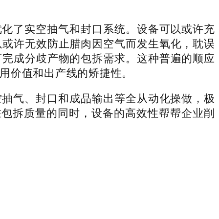
化了实空抽气和封口系统。设备可以或许充
以或许无效防止腊肉因空气而发生氧化，耽误
可完成分歧产物的包拆需求。这种普遍的顺应
用价值和出产线的矫捷性。
抽气、封口和成品输出等全从动化操做，极
在包拆质量的同时，设备的高效性帮帮企业削