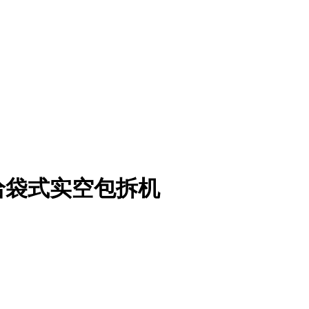
给袋式实空包拆机